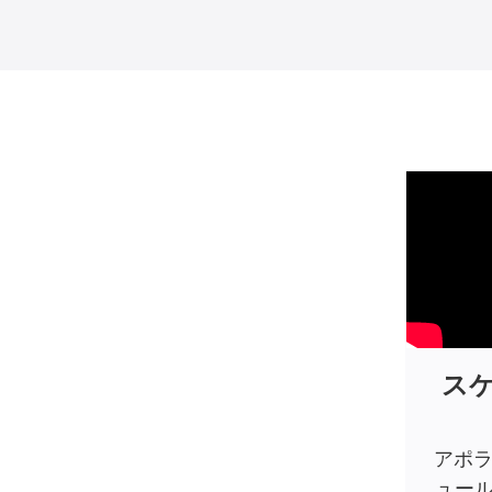
ス
アポラ
ュー