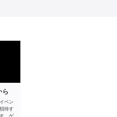
から
のイベン
招待す
す。ゲ