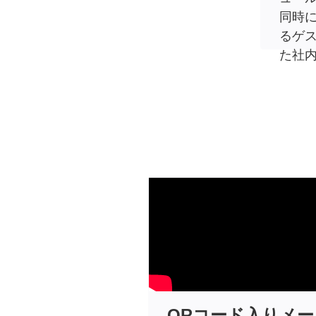
同時
るゲ
た社
QRコード入りメー