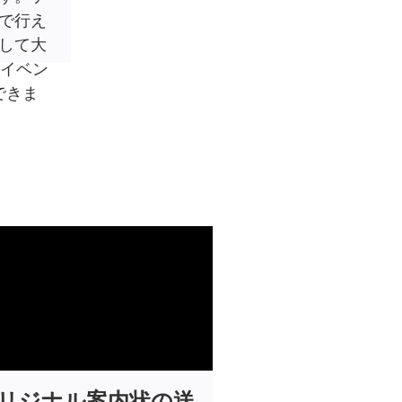
で行え
して大
のイベン
できま
リジナル案内状の送